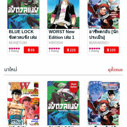
โหดไม่ถามชื่อ
SET อาชีพ
The third
ตกอับ [นัก
secret เล่ม 2
ประเมิน]
KATSUHISA
BLUE LOCK
IBARAKINO
WORST New
/
อาชีพตกอับ [นัก
MINAMI
การ์ตูนทั่วไป
/ Vibulkij
Vibulkij Publishing
การ์ตูนทั่วไป
แท้จริงแล้วไร้
ขังดวลแข้ง เล่ม
Edition เล่ม 1
ประเมิน]
2 Rating
No Rating
Publishing
เทียมทานซะงั้น
36
แท้จริงแล้วไร้
MUNEYUKI
HIROSHI
IBARAKINO
/
KANESHIRO
การ์ตูนทั่วไป
/
~ได้รับ [เนตร
TAKAHASHI
การ์ตูนทั่วไป
/
Vibulkij Publishing
การ์ตูนทั่วไป
เทียมทานซะงั้น
2 Rating
1 Rating
1 Rating
Vibulkij Publishing
Vibulkij Publishing
เทวะ] อันสุด
~ได้รับ [เนตร
ยอดมาซะอย่าง
เทวะ] อันสุด
นั้น~ เล่ม 1-7
ยอดมาซะอย่าง
มาใหม่
ดูทั้งหมด
(จบ)
นั้น~ เล่ม 8
ป๊ะป๋าคินดะอิจิ
ยอดนักสืบจิ๋ว
กับคดีฆาตกรรม
โคนัน EP 1165