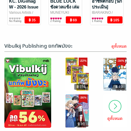
ปริศนา เล่ม 2
FUMIYA SATO/
KC. DiGimag
GOSHO AOYAMA
BLUE LOCK
/
อาชีพตกอับ [นัก
SEIMARU AMAGI
การ์ตูนทั่วไป
/
Vibulkij Publishing
W - 2026 Issue
ขังดวลแข้ง เล่ม
ประเมิน]
85 เล่ม
6 Rating
Vibulkij Publishing
32
36
แท้จริงแล้วไร้
Various Artists
/
MUNEYUKI
IBARAKINO
/
Vibulkij Publishing
นิตยสารการ์ตูนและ
KANESHIRO
การ์ตูนทั่วไป
/
Vibulkij Publishing
การ์ตูนทั่วไป
เทียมทานซะงั้น
No Rating
2 Rating
1 Rating
เกม
Vibulkij Publishing
~ได้รับ [เนตร
เทวะ] อันสุด
ยอดมาซะอย่าง
นั้น~ เล่ม 8
-40%
Vibulkij Publishing ยกทัพมังงะ
ดูทั้งหมด
-22%
-34%
฿ 234
฿ 49
WORST New
SET FAIRY
Edition เล่ม 1
TAIL S ศึกจอม
-36%
เวทอภินิหาร
HIROSHI
HIRO MASHIMA
/
TAKAHASHI
การ์ตูนทั่วไป
/
Vibulkij Publishing
การ์ตูนทั่วไป
เอส เล่ม 1-2
1 Rating
No Rating
Vibulkij Publishing
(จบ)
ดูทั้งหมด
฿ 89