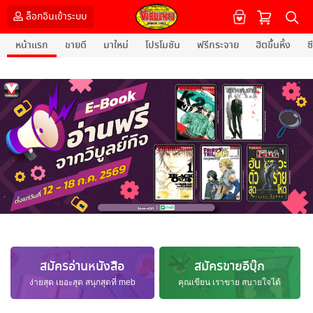
ล็อกอินเข้าระบบ
หน้าแรก
ขายดี
มาใหม่
โปรโมชัน
ฟรีกระจาย
ฮิตขึ้นหิ้ง
ซี
สมัครอ่านหนังสือ
สมัครขายอีบุ๊ก
ง่ายสุด เยอะสุด สนุกสุดที่ meb
คุณเขียน เราขาย สบายใจได้