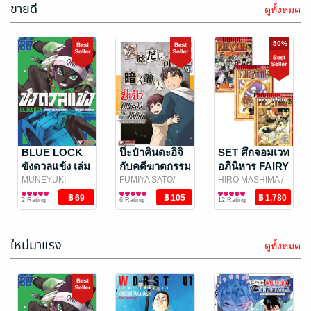
ขายดี
ดูทั้งหมด
-50%
BLUE LOCK
ป๊ะป๋าคินดะอิจิ
SET ศึกจอมเวท
ขังดวลแข้ง เล่ม
กับคดีฆาตกรรม
อภินิหาร FAIRY
36
ปริศนา เล่ม 2
TAIL 1-63 เล่ม
MUNEYUKI
FUMIYA SATO/
HIRO MASHIMA
/
KANESHIRO
การ์ตูนทั่วไป
/
SEIMARU AMAGI
การ์ตูนทั่วไป
/
Vibulkij Publishing
การ์ตูนทั่วไป
(จบ)
2 Rating
6 Rating
12 Rating
Vibulkij Publishing
Vibulkij Publishing
ใหม่มาแรง
ดูทั้งหมด
-36%